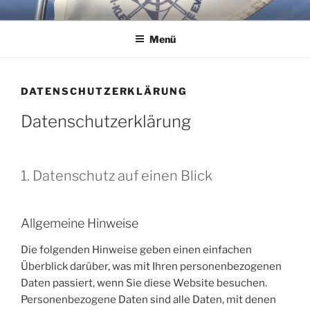
Zum
WSG KLEINER WANNSEE E.V.
Immer eine handbreit Wasser unterm Kiel.
Inhalt
Menü
springen
DATENSCHUTZERKLÄRUNG
Datenschutzerklärung
1. Datenschutz auf einen Blick
Allgemeine Hinweise
Die folgenden Hinweise geben einen einfachen
Überblick darüber, was mit Ihren personenbezogenen
Daten passiert, wenn Sie diese Website besuchen.
Personenbezogene Daten sind alle Daten, mit denen