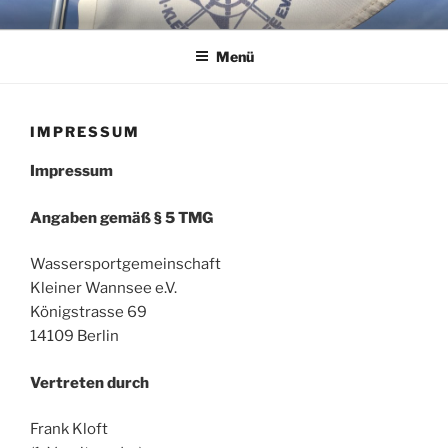
Zum
WSG KLEINER WANNSEE E.V.
Immer eine handbreit Wasser unterm Kiel.
Inhalt
Menü
springen
IMPRESSUM
Impressum
Angaben gemäß § 5 TMG
Wassersportgemeinschaft
Kleiner Wannsee e.V.
Königstrasse 69
14109 Berlin
Vertreten durch
Frank Kloft