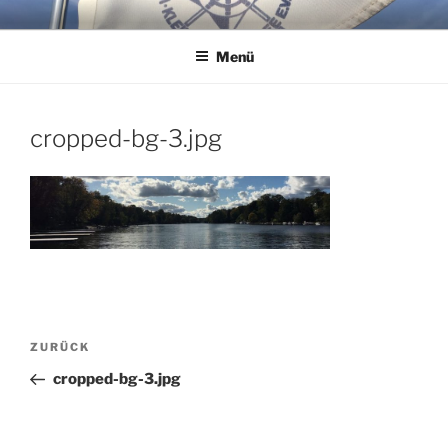
Zum
WSG KLEINER WANNSEE E.V.
Immer eine handbreit Wasser unterm Kiel.
Inhalt
Menü
springen
cropped-bg-3.jpg
Beitragsnavigation
Vorheriger
ZURÜCK
Beitrag
cropped-bg-3.jpg