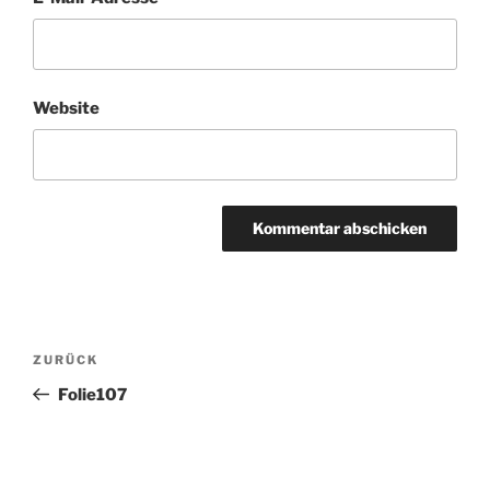
Website
Beitragsnavigation
Vorheriger
ZURÜCK
Beitrag
Folie107