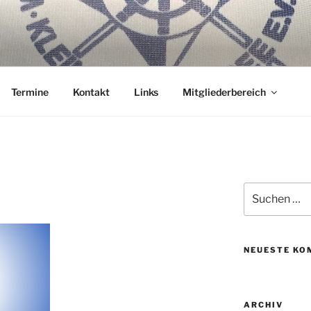
ER WANNSEE E.V.
nterm Kiel.
Termine
Kontakt
Links
Mitgliederbereich
Suche
nach:
NEUESTE KO
ARCHIV