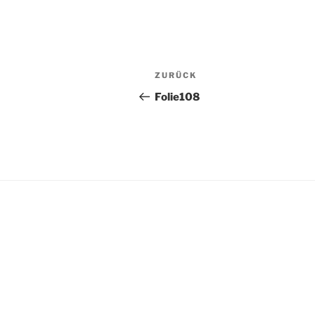
Beitragsnavigation
Vorheriger
ZURÜCK
Beitrag
Folie108