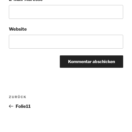
Website
Beitragsnavigation
Vorheriger
ZURÜCK
Beitrag
Folie11