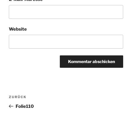
Website
Beitragsnavigation
Vorheriger
ZURÜCK
Beitrag
Folie110