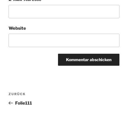
Website
Beitragsnavigation
Vorheriger
ZURÜCK
Beitrag
Folie111