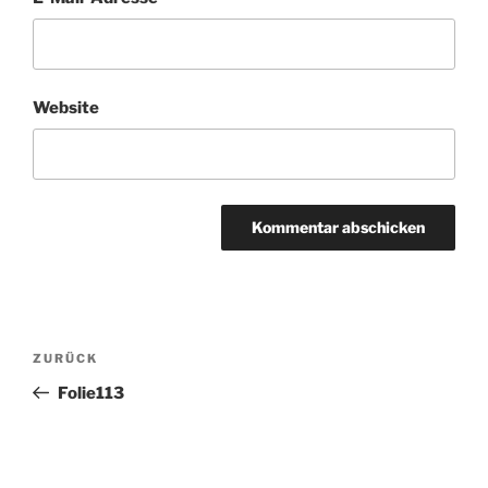
Website
Beitragsnavigation
Vorheriger
ZURÜCK
Beitrag
Folie113