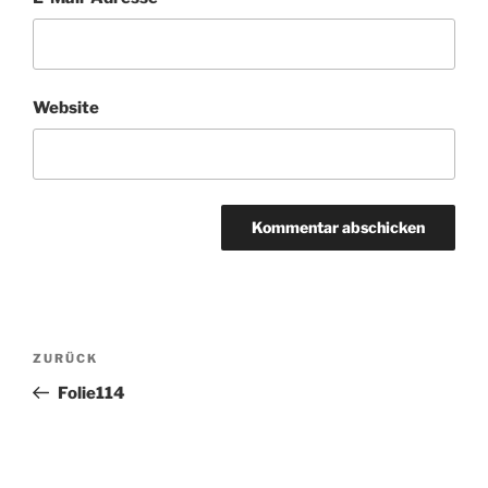
Website
Beitragsnavigation
Vorheriger
ZURÜCK
Beitrag
Folie114