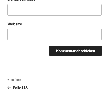
Website
Beitragsnavigation
Vorheriger
ZURÜCK
Beitrag
Folie118