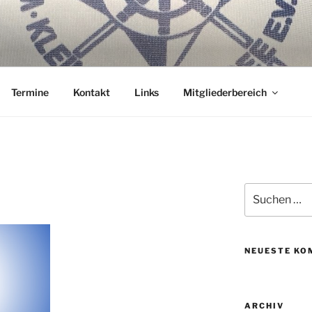
ER WANNSEE E.V.
nterm Kiel.
Termine
Kontakt
Links
Mitgliederbereich
Suche
nach:
NEUESTE KO
ARCHIV