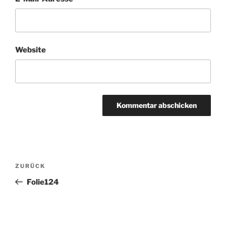
Website
Beitragsnavigation
Vorheriger
ZURÜCK
Beitrag
Folie124