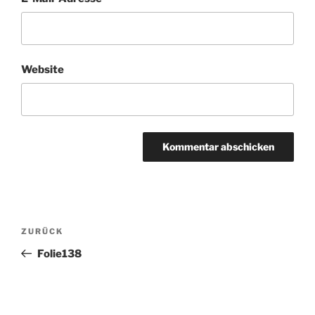
Website
Beitragsnavigation
Vorheriger
ZURÜCK
Beitrag
Folie138