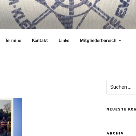
ER WANNSEE E.V.
nterm Kiel.
Termine
Kontakt
Links
Mitgliederbereich
Suche
nach:
NEUESTE KO
ARCHIV