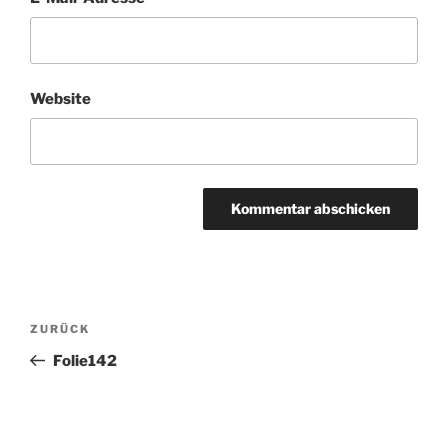
Website
Beitragsnavigation
Vorheriger
ZURÜCK
Beitrag
Folie142