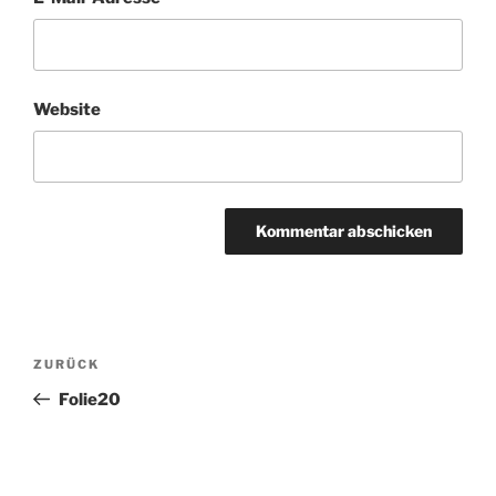
Website
Beitragsnavigation
Vorheriger
ZURÜCK
Beitrag
Folie20