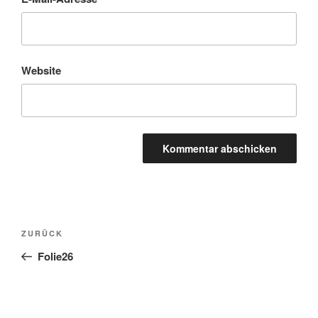
Website
Beitragsnavigation
Vorheriger
ZURÜCK
Beitrag
Folie26