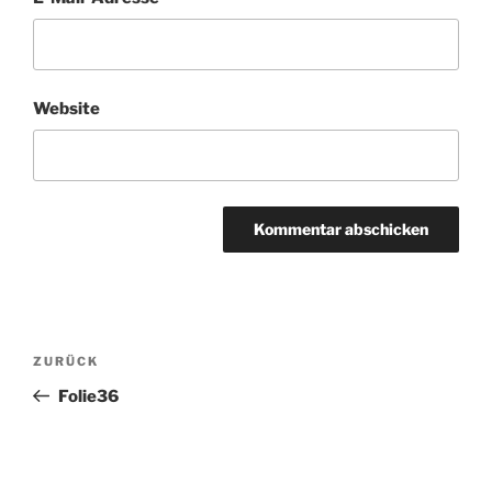
Website
Beitragsnavigation
Vorheriger
ZURÜCK
Beitrag
Folie36