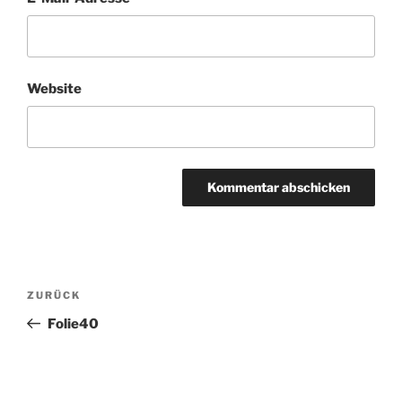
Website
Beitragsnavigation
Vorheriger
ZURÜCK
Beitrag
Folie40