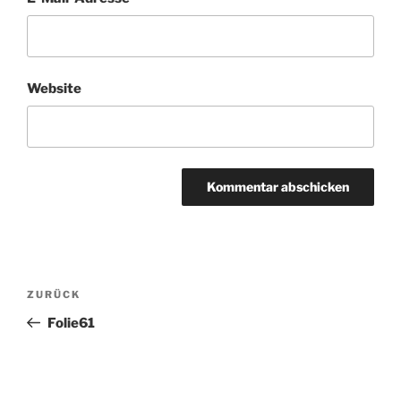
Website
Beitragsnavigation
Vorheriger
ZURÜCK
Beitrag
Folie61