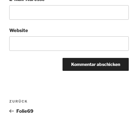
Website
Beitragsnavigation
Vorheriger
ZURÜCK
Beitrag
Folie69