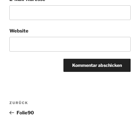
Website
Beitragsnavigation
Vorheriger
ZURÜCK
Beitrag
Folie90