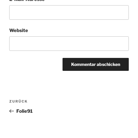
Website
Beitragsnavigation
Vorheriger
ZURÜCK
Beitrag
Folie91