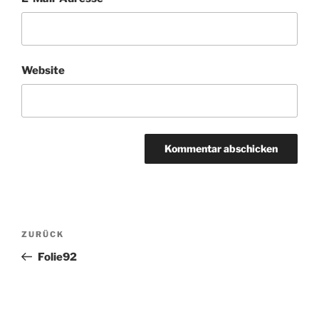
Website
Beitragsnavigation
Vorheriger
ZURÜCK
Beitrag
Folie92