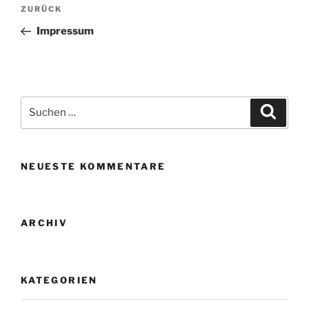
Beitragsnavigation
Vorheriger
ZURÜCK
Beitrag
Impressum
Suche
Suche
nach:
NEUESTE KOMMENTARE
ARCHIV
KATEGORIEN