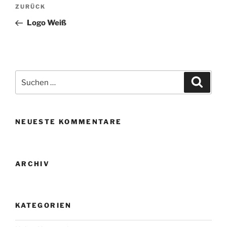
Beitragsnavigation
Vorheriger
ZURÜCK
Beitrag
Logo Weiß
Suche
Suche
nach:
NEUESTE KOMMENTARE
ARCHIV
KATEGORIEN