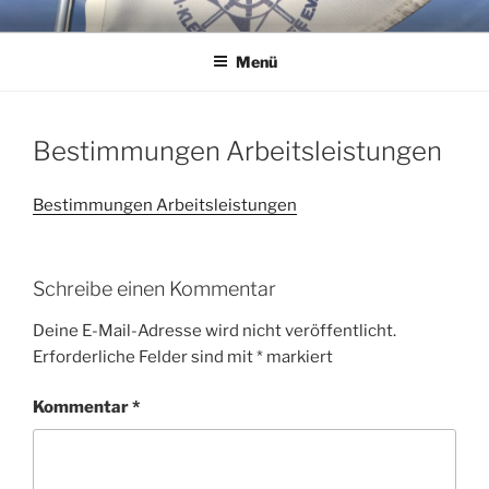
Zum
WSG KLEINER WANNSEE E.V.
Immer eine handbreit Wasser unterm Kiel.
Inhalt
Menü
springen
Bestimmungen Arbeitsleistungen
Bestimmungen Arbeitsleistungen
Schreibe einen Kommentar
Deine E-Mail-Adresse wird nicht veröffentlicht.
Erforderliche Felder sind mit
*
markiert
Kommentar
*