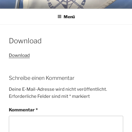
Zum
WSG KLEINER WANNSEE E.V.
Immer eine handbreit Wasser unterm Kiel.
Inhalt
Menü
springen
Download
Download
Schreibe einen Kommentar
Deine E-Mail-Adresse wird nicht veröffentlicht.
Erforderliche Felder sind mit
*
markiert
Kommentar
*