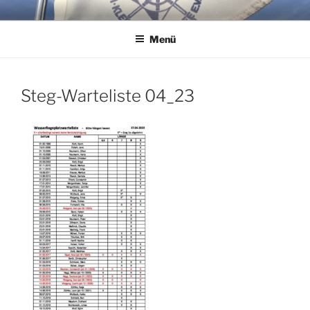
Zum
WSG KLEINER WANNSEE E.V.
Immer eine handbreit Wasser unterm Kiel.
Inhalt
Menü
springen
Steg-Warteliste 04_23