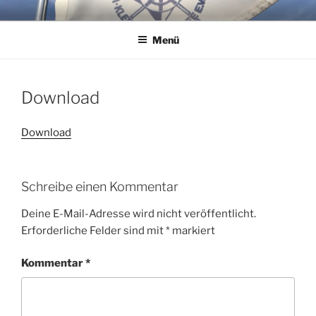
Zum
WSG KLEINER WANNSEE E.V.
Immer eine handbreit Wasser unterm Kiel.
Inhalt
Menü
springen
Download
Download
Schreibe einen Kommentar
Deine E-Mail-Adresse wird nicht veröffentlicht.
Erforderliche Felder sind mit
*
markiert
Kommentar
*