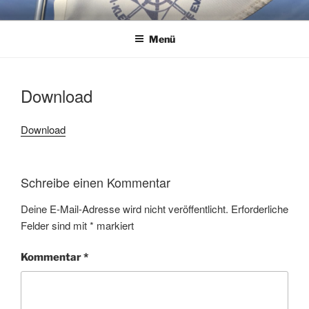
Zum
WSG KLEINER WANNSEE E.V.
Immer eine handbreit Wasser unterm Kiel.
Inhalt
springen
Menü
Download
Download
Schreibe einen Kommentar
Deine E-Mail-Adresse wird nicht veröffentlicht.
Erforderliche
Felder sind mit
*
markiert
Kommentar
*