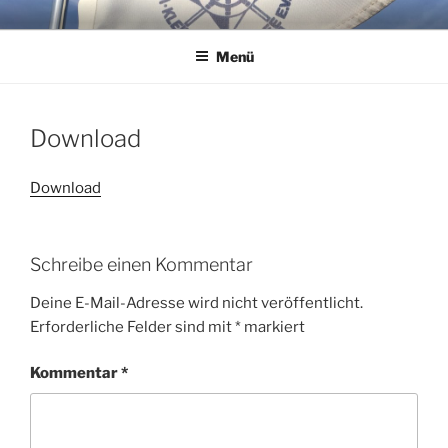
Zum
WSG KLEINER WANNSEE E.V.
Immer eine handbreit Wasser unterm Kiel.
Inhalt
Menü
springen
Download
Download
Schreibe einen Kommentar
Deine E-Mail-Adresse wird nicht veröffentlicht.
Erforderliche Felder sind mit
*
markiert
Kommentar
*