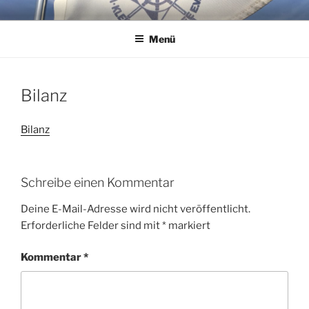
Zum
WSG KLEINER WANNSEE E.V.
Immer eine handbreit Wasser unterm Kiel.
Inhalt
Menü
springen
Bilanz
Bilanz
Schreibe einen Kommentar
Deine E-Mail-Adresse wird nicht veröffentlicht.
Erforderliche Felder sind mit
*
markiert
Kommentar
*