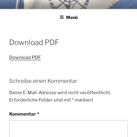
Zum
WSG KLEINER WANNSEE E.V.
Immer eine handbreit Wasser unterm Kiel.
Inhalt
Menü
springen
Download PDF
Download PDF
Schreibe einen Kommentar
Deine E-Mail-Adresse wird nicht veröffentlicht.
Erforderliche Felder sind mit
*
markiert
Kommentar
*