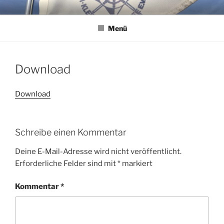
Zum
WSG KLEINER WANNSEE E.V.
Immer eine handbreit Wasser unterm Kiel.
Inhalt
Menü
springen
Download
Download
Schreibe einen Kommentar
Deine E-Mail-Adresse wird nicht veröffentlicht.
Erforderliche Felder sind mit
*
markiert
Kommentar
*