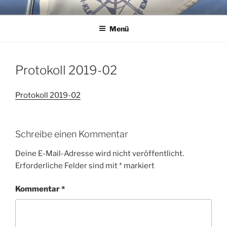
Zum
WSG KLEINER WANNSEE E.V.
Immer eine handbreit Wasser unterm Kiel.
Inhalt
Menü
springen
Protokoll 2019-02
Protokoll 2019-02
Schreibe einen Kommentar
Deine E-Mail-Adresse wird nicht veröffentlicht.
Erforderliche Felder sind mit
*
markiert
Kommentar
*