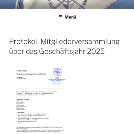
Zum
WSG KLEINER WANNSEE E.V.
Immer eine handbreit Wasser unterm Kiel.
Inhalt
Menü
springen
Protokoll Mitgliederversammlung
über das Geschäftsjahr 2025