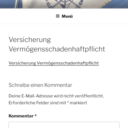
Zum
WSG KLEINER WANNSEE E.V.
Immer eine handbreit Wasser unterm Kiel.
Inhalt
Menü
springen
Versicherung
Vermögensschadenhaftpflicht
Versicherung Vermögensschadenhaftpflicht
Schreibe einen Kommentar
Deine E-Mail-Adresse wird nicht veröffentlicht.
Erforderliche Felder sind mit
*
markiert
Kommentar
*